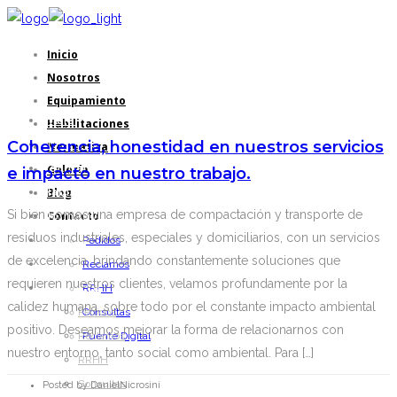
Inicio
Nosotros
Equipamiento
Inicio
Habilitaciones
Coherencia, honestidad en nuestros servicios
Nosotros
Normativa
Equipamiento
Galería
e impacto en nuestro trabajo.
Blog
Habilitaciones
Si bien somos una empresa de compactación y transporte de
Contacto
Normativa
residuos industriales, especiales y domiciliarios, con un servicios
Galería
Pedidos
de excelencia, brindando constantemente soluciones que
Blog
Reclamos
requieren nuestros clientes, velamos profundamente por la
Contacto
RRHH
calidez humana, sobre todo por el constante impacto ambiental
Pedidos
Consultas
positivo. Deseamos mejorar la forma de relacionarnos con
Reclamos
Puente Digital
nuestro entorno, tanto social como ambiental. Para […]
RRHH
Consultas
Posted by DanielNicrosini