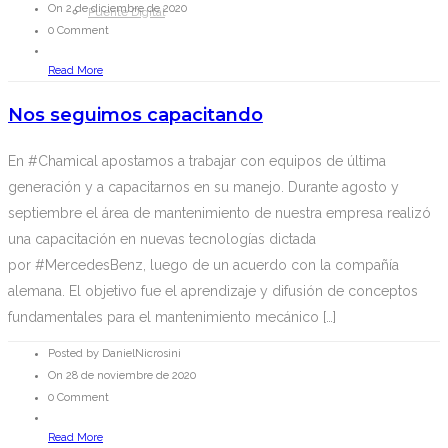
On 2 de diciembre de 2020
Puente Digital
0 Comment
Read More
Nos seguimos capacitando
En #Chamical apostamos a trabajar con equipos de última
generación y a capacitarnos en su manejo. Durante agosto y
septiembre el área de mantenimiento de nuestra empresa realizó
una capacitación en nuevas tecnologías dictada
por #MercedesBenz, luego de un acuerdo con la compañía
alemana. El objetivo fue el aprendizaje y difusión de conceptos
fundamentales para el mantenimiento mecánico […]
Posted by DanielNicrosini
On 28 de noviembre de 2020
0 Comment
Read More