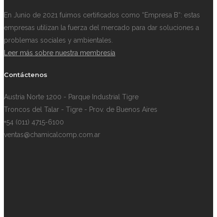
En Junio de 2021 fuimos certificados como “Empresa B“: estas
empresas utilizan la fuerza del mercado para dar soluciones a
problemas sociales y ambientales.
Leer más sobre nuestra membresía
Contáctenos
Austria Norte 1200 - Parque Industrial Tigre
Troncos del Talar - Tigre - Prov. de Buenos Aires
+54 (011) 4715-6100
ventas@chamicalcomp.com.ar